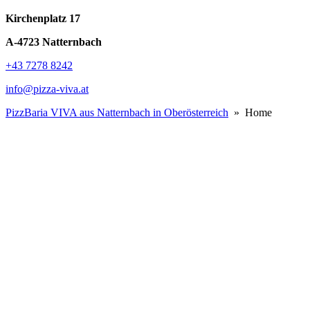
Kirchenplatz 17
A-4723 Natternbach
+43 7278 8242
info@pizza-viva.at
PizzBaria VIVA aus Natternbach in Oberösterreich
» Home
PizzBaria
VIVA
… mehr als eine Tiefkühl-